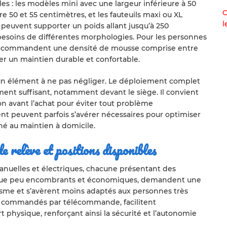
les : les modèles mini avec une largeur inférieure à 50
O
e 50 et 55 centimètres, et les fauteuils maxi ou XL
l
peuvent supporter un poids allant jusqu’à 250
esoins de différentes morphologies. Pour les personnes
s recommandent une densité de mousse comprise entre
er un maintien durable et confortable.
 un élément à ne pas négliger. Le déploiement complet
nt suffisant, notamment devant le siège. Il convient
n avant l’achat pour éviter tout problème
peuvent parfois s’avérer nécessaires pour optimiser
né au maintien à domicile.
 relève et positions disponibles
manuelles et électriques, chacune présentant des
n que peu encombrants et économiques, demandent une
isme et s’avèrent moins adaptés aux personnes très
es, commandés par télécommande, facilitent
t physique, renforçant ainsi la sécurité et l’autonomie