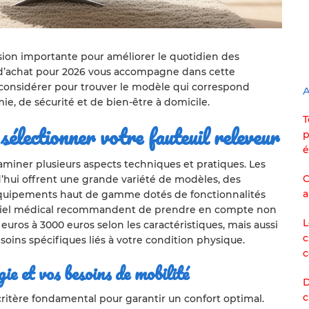
ision importante pour améliorer le quotidien des
 d’achat pour 2026 vous accompagne dans cette
 considérer pour trouver le modèle qui correspond
A
e, de sécurité et de bien-être à domicile.
T
sélectionner votre fauteuil releveur
p
é
xaminer plusieurs aspects techniques et pratiques. Les
C
hui offrent une grande variété de modèles, des
a
uipements haut de gamme dotés de fonctionnalités
tériel médical recommandent de prendre en compte non
L
uros à 3000 euros selon les caractéristiques, mais aussi
c
soins spécifiques liés à votre condition physique.
c
e et vos besoins de mobilité
D
c
ritère fondamental pour garantir un confort optimal.