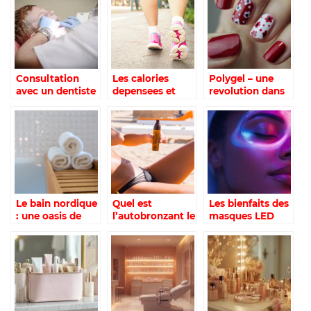
exercices a
pratiquer
Consultation
Les calories
Polygel – une
avec un dentiste
depensees et
revolution dans
: les étapes à
brulees pendant
le domaine des
suivre
la marche
extensions
d’ongles
Le bain nordique
Quel est
Les bienfaits des
: une oasis de
l’autobronzant le
masques LED
bien-etre dans
plus efficace ?
pour une peau
votre jardin
éclatante