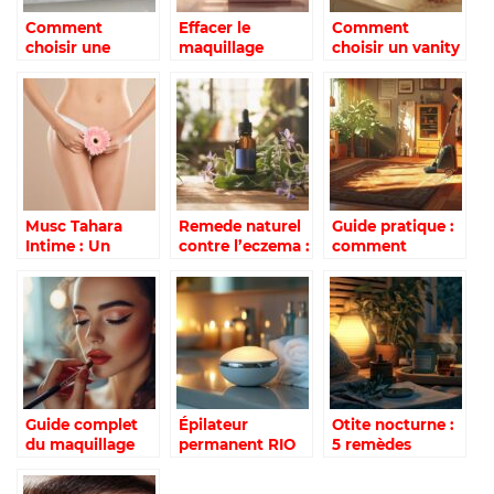
Comment
Effacer le
Comment
choisir une
maquillage
choisir un vanity
trousse de
permanent :
pour femme de
toilette pour
pourquoi
qualité et
femme adaptée
consulter une
organiser
à vos besoins
esthéticienne
efficacement
pour un résultat
son maquillage
optimal ?
Musc Tahara
Remede naturel
Guide pratique :
Intime : Un
contre l’eczema :
comment
Rituel Ancestral
l’huile de
nettoyer en
pour le Bien-Être
bourrache est-
profondeur votre
Féminin
elle efficace pour
moquette
soulager les
facilement et la
demangeaisons
desodoriser
?
naturellement
Guide complet
Épilateur
Otite nocturne :
du maquillage
permanent RIO
5 remèdes
waterproof :
IPL 8000 : notre
efficaces pour
astuces et
comparatif avec
apaiser les