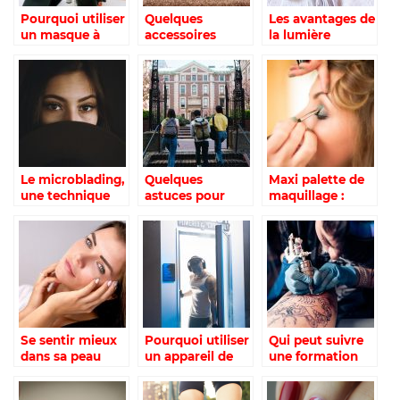
Pourquoi utiliser
Quelques
Les avantages de
un masque à
accessoires
la lumière
l’argile sur le
essentiels pour
intense pulsée
visage ?
le bien-être
Le microblading,
Quelques
Maxi palette de
une technique
astuces pour
maquillage :
destinée à
devenir un
pourquoi et
sublimer vos
kinesiologue
comment la
sourcils
choisir ?
Se sentir mieux
Pourquoi utiliser
Qui peut suivre
dans sa peau
un appareil de
une formation
avec la
cryotherapie ?
en hygiène et
relaxation : les
salubrité ?