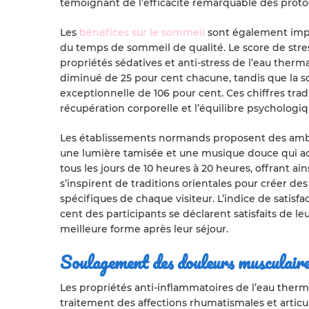
témoignant de l’efficacité remarquable des proto
Les
bénéfices sur le sommeil
sont également impr
du temps de sommeil de qualité. Le score de stres
propriétés sédatives et anti-stress de l’eau ther
diminué de 25 pour cent chacune, tandis que la s
exceptionnelle de 106 pour cent. Ces chiffres tr
récupération corporelle et l’équilibre psychologiq
Les établissements normands proposent des ambia
une lumière tamisée et une musique douce qui a
tous les jours de 10 heures à 20 heures, offrant ain
s’inspirent de traditions orientales pour créer de
spécifiques de chaque visiteur. L’indice de satisfac
cent des participants se déclarent satisfaits de l
meilleure forme après leur séjour.
Soulagement des douleurs musculaires
Les propriétés anti-inflammatoires de l’eau therm
traitement des affections rhumatismales et articu