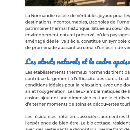
La Normandie recèle de véritables joyaux pour le
destinations incontournables, Bagnoles de l’Orne
patrimoine thermal historique. Située au cœur d
environnement naturel préservé, où les paysages v
aménagé dès le 17e siècle, constitue un symbole de
de promenade apaisant au cœur d’un écrin de ve
Les atouts naturels et le cadre apai
Les établissements thermaux normands tirent pa
contribue largement à l’efficacité des cures. Le 
conditions idéales pour la relaxation, avec une d
air et l’oxygénation. Les lieux emblématiques de
casino, ajoutent une dimension culturelle et diver
d’alterner moments de soins et découvertes touri
Les résidences hôtelières associées aux centres
l’expérience de bien-être. Le b’o cottage, résid
avec des restaurants à disposition, permettant de