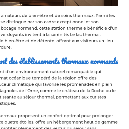
s amateurs de bien-être et de soins thermaux. Parmi les
 se distingue par son cadre exceptionnel et son
u bocage normand, cette station thermale bénéficie d’un
erdoyants invitent à la sérénité. Le lac thermal,
 bien-être et de détente, offrant aux visiteurs un lieu
rdure.
sant des établissements thermaux normands
rti d’un environnement naturel remarquable qui
climat océanique tempéré de la région offre des
ouceur climatique qui favorise les promenades en plein
 Bagnoles de l’Orne, comme le château de la Roche ou le
tissante au séjour thermal, permettant aux curistes
stiques.
 thermaux proposent un confort optimal pour prolonger
ence quatre étoiles, offre un hébergement haut de gamme
 profiter pleinement des vertus du séjour sans