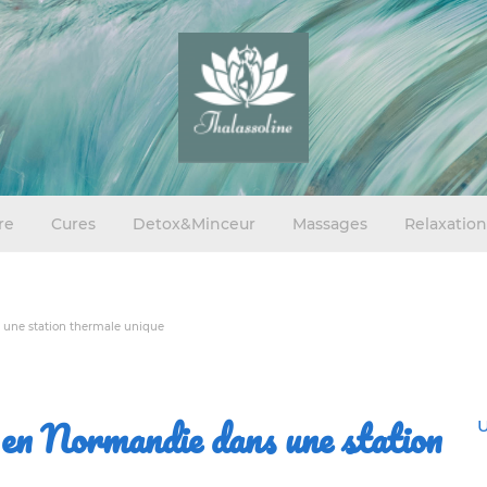
re
Cures
Detox&Minceur
Massages
Relaxation
 une station thermale unique
 en Normandie dans une station
U