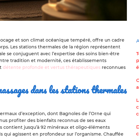
ocage et son climat océanique tempéré, offre un cadre
A
orps. Les stations thermales de la région représentent
T
ale se conjuguent avec l’expertise des soins bien-être
p
ntre tradition et modernité, ces établissements
é
nt
détente profonde et vertus thérapeutiques
reconnues
C
massages dans les stations thermales
a
L
c
ermaux d’exception, dont Bagnoles de l’Orne qui
c
nus profiter des bienfaits reconnus de ses eaux
D
es contient jusqu’à 92 minéraux et oligo-éléments
c
s qui agissent en profondeur sur l’organisme. Chauffée