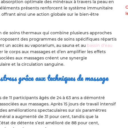
e absorption optimale des minéraux à travers la peau en
O
o-éléments présents renforcent le système immunitaire
l
offrant ainsi une action globale sur le bien-être
ion de soins thermaux qui combine plusieurs approches
 proposent des programmes de soins spécifiques répartis
nt un accès au vaporarium, au sauna et au
bassin d’eau
r le corps aux massages et d’en amplifier les effets
sociées aux massages créent une synergie
aire et la circulation sanguine.
stress grâce aux techniques de massage
 de 11 participants âgés de 24 à 63 ans a démontré
associées aux massages. Après 15 jours de travail intensif
é des améliorations spectaculaires sur six paramètres
énéral a augmenté de 31 pour cent, tandis que la
’état de détente s’est amélioré de 88 pour cent,