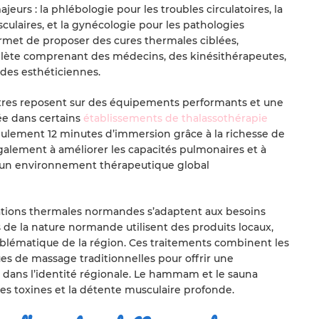
eurs : la phlébologie pour les troubles circulatoires, la
culaires, et la gynécologie pour les pathologies
ermet de proposer des cures thermales ciblées,
plète comprenant des médecins, des kinésithérapeutes,
 des esthéticiennes.
ntres reposent sur des équipements performants et une
ée dans certains
établissements de thalassothérapie
eulement 12 minutes d’immersion grâce à la richesse de
galement à améliorer les capacités pulmonaires et à
si un environnement thérapeutique global
ations thermales normandes s’adaptent aux besoins
s de la nature normande utilisent des produits locaux,
lématique de la région. Ces traitements combinent les
ues de massage traditionnelles pour offrir une
dans l’identité régionale. Le hammam et le sauna
des toxines et la détente musculaire profonde.