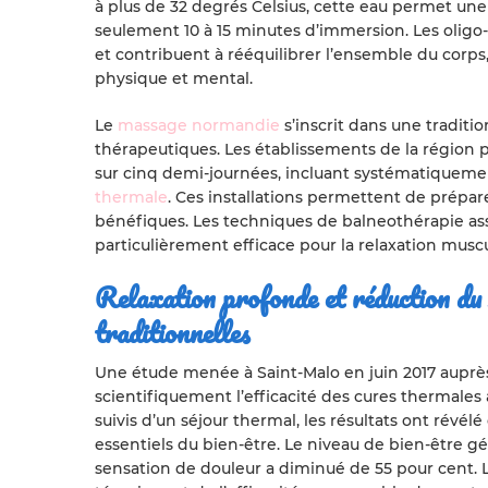
à plus de 32 degrés Celsius, cette eau permet un
seulement 10 à 15 minutes d’immersion. Les olig
et contribuent à rééquilibrer l’ensemble du corps, 
physique et mental.
Le
massage normandie
s’inscrit dans une tradit
thérapeutiques. Les établissements de la région
sur cinq demi-journées, incluant systématiqueme
thermale
. Ces installations permettent de prépare
bénéfiques. Les techniques de balneothérapie as
particulièrement efficace pour la relaxation muscul
Relaxation profonde et réduction du 
traditionnelles
Une étude menée à Saint-Malo en juin 2017 auprès
scientifiquement l’efficacité des cures thermales 
suivis d’un séjour thermal, les résultats ont révél
essentiels du bien-être. Le niveau de bien-être g
sensation de douleur a diminué de 55 pour cent. L