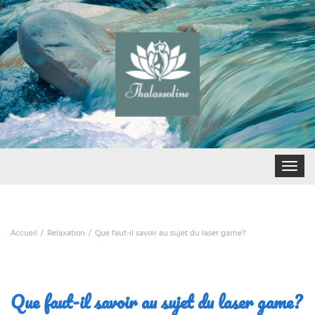
Toggle
navigat
Accueil
Relaxation
Que faut-il savoir au sujet du laser game?
Que faut-il savoir au sujet du laser game?