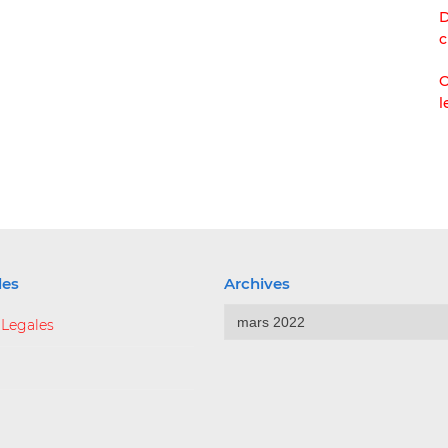
D
c
O
l
les
Archives
Archives
 Legales