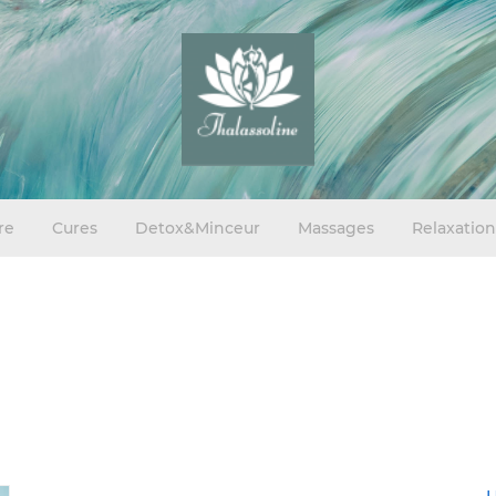
re
Cures
Detox&Minceur
Massages
Relaxation
U