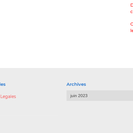
D
c
O
l
les
Archives
Archives
 Legales