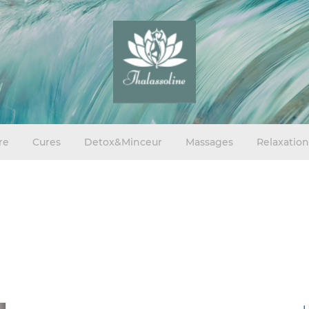
re
Cures
Detox&Minceur
Massages
Relaxation
U