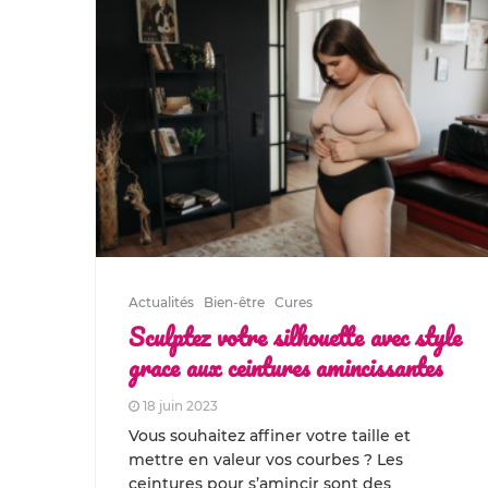
Actualités
Bien-être
Cures
Sculptez votre silhouette avec style
grace aux ceintures amincissantes
18 juin 2023
Vous souhaitez affiner votre taille et
mettre en valeur vos courbes ? Les
ceintures pour s’amincir sont des